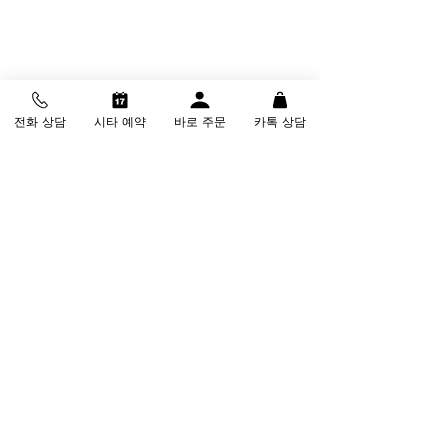
전화 상담
시타 예약
바로 주문
카톡 상담
골프를 사랑하는 시니어 골퍼 여러분, 이번 
크리스마스에는 자신에게 또는 소중한 분
께 마쓰구 고반발 드라이버를 선물해 보는 
건 어떨까요? 1+1 이벤트로 더욱 풍성해진 
크리스마스 선물, "MERRY MASSGOO 
MAS"와 함께 특별한 추억을 만들어 보세
요!