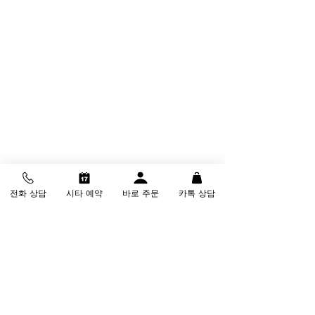
전화 상담
시타 예약
바로 주문
카톡 상담
시니어 골퍼에게 특화된 마쓰구만의 리샤
프팅 플랜(Reshafting Plan) 서비스는 평생 
보증이라는 혜택을 제공합니다. 한 번 구매