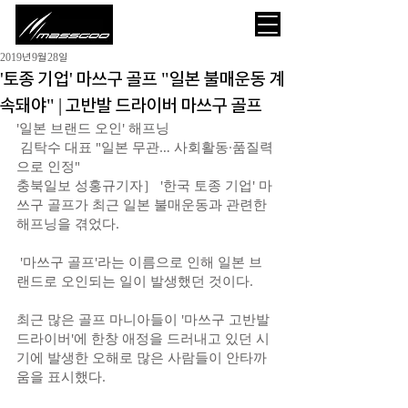
2019년 9월 28일
'토종 기업' 마쓰구 골프 "일본 불매운동 계
속돼야" | 고반발 드라이버 마쓰구 골프
'일본 브랜드 오인' 해프닝
 김탁수 대표 "일본 무관… 사회활동·품질력
으로 인정"
충북일보 성홍규기자］ '한국 토종 기업' 마
쓰구 골프가 최근 일본 불매운동과 관련한 
해프닝을 겪었다.
 '마쓰구 골프'라는 이름으로 인해 일본 브
랜드로 오인되는 일이 발생했던 것이다.
최근 많은 골프 마니아들이 '마쓰구 고반발 
드라이버'에 한창 애정을 드러내고 있던 시
기에 발생한 오해로 많은 사람들이 안타까
움을 표시했다.