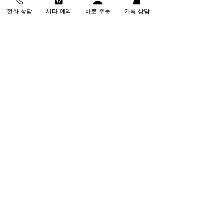
전화 상담
시타 예약
바로 주문
카톡 상담
https://youtu.be/IA_sPFFun54
MASSGOO 고객센터
비거리 상담
:
080-028-8888
(무료)
피팅 & 방문 상담
:
031-215-0013
📍 수원시 영통구 법조로 149번길 200
🕘
월-금 09:00 - 18:00 / 주말 예약제 운영