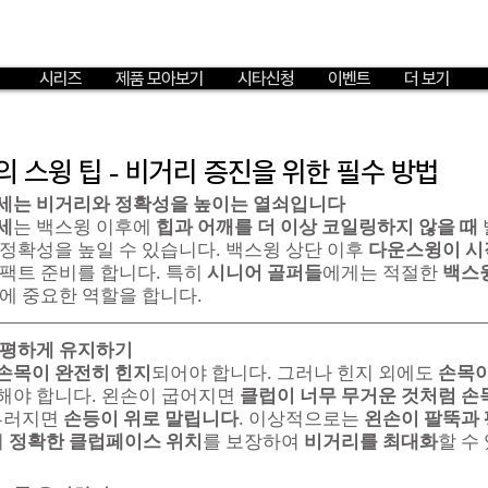
시리즈
제품 모아보기
시타신청
이벤트
더 보기
 스윙 팁 - 비거리 증진을 위한 필수 방법
세는 비거리와 정확성을 높이는 열쇠입니다
세
는 백스윙 이후에 
힙과 어깨를 더 이상 코일링하지 않을 때
 정확성을 높일 수 있습니다. 백스윙 상단 이후 
다운스윙이 시
팩트 준비를 합니다. 특히 
시니어 골퍼들
에게는 적절한 
백스
에 중요한 역할을 합니다.
평평하게 유지하기
손목이 완전히 힌지
되어야 합니다. 그러나 힌지 외에도 
손목이
해야 합니다. 왼손이 굽어지면 
클럽이 너무 무거운 것처럼 손
부러지면 
손등이 위로 말립니다
. 이상적으로는 
왼손이 팔뚝과
 
정확한 클럽페이스 위치
를 보장하여 
비거리를 최대화
할 수