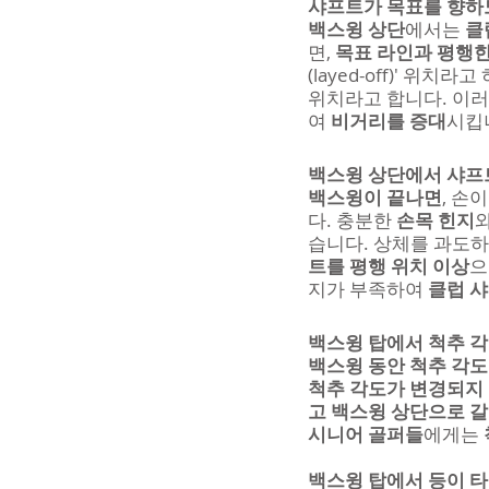
샤프트가 목표를 향하
백스윙 상단
에서는 
클
면, 
목표 라인과 평행한
(layed-off)' 위치
위치라고 합니다. 이러
여 
비거리를 증대
시킵
백스윙 상단에서 샤프
백스윙이 끝나면
, 손
다. 충분한 
손목 힌지
와
습니다. 상체를 과도하
트를 평행 위치 이상
으
지가 부족하여 
클럽 샤
백스윙 탑에서 척추 
백스윙 동안 척추 각도
척추 각도가 변경되지
고 백스윙 상단으로 갈
시니어 골퍼들
에게는 
백스윙 탑에서 등이 