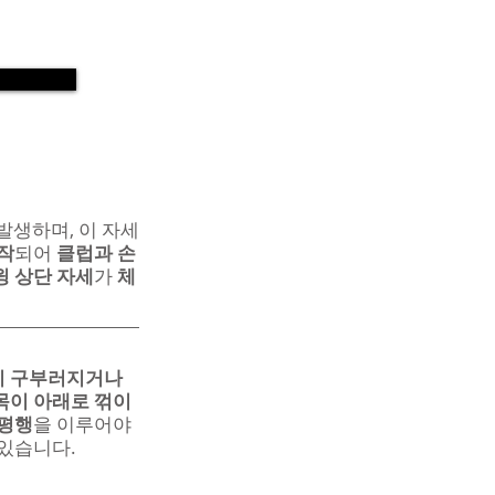
 발생하며, 이 자세
작
되어 
클럽과 손
윙 상단 자세
가 
체
 구부러지거나 
목이 아래로 꺾이
 평행
을 이루어야 
 있습니다.