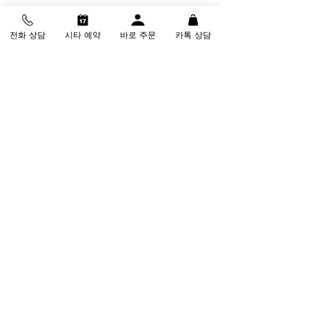
전화 상담
시타 예약
바로 주문
카톡 상담
스퀘어 테이크어웨이 이미지
결론
테이크어웨이에서의 작은 차이가 여러분
의 드라이버 비거리에 큰 영향을 미칠 수 있
습니다. 특히 시니어 골퍼들에게 적합한 스
퀘어 테이크어웨이는 체력에 무리 없이 최