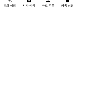
전화 상담
시타 예약
바로 주문
카톡 상담
MASSGOO 고객센터
비거리 상담
:
080-028-8888
(무료)
피팅 & 방문 상담
:
031-215-0013
📍 수원시 영통구 법조로 149번길 200
🕘
월-금 09:00 - 18:00 / 주말 예약제 운영