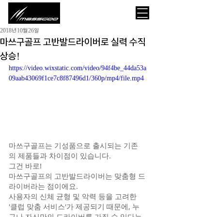
2018년 10월 26일
마쓰구골프 고반발드라이버로 실력 수직
상승!
https://video.wixstatic.com/video/94f4be_44da53a
09aab43069f1ce7c8f87496d1/360p/mp4/file.mp4
마쓰구골프는 기성품으로 출시되는 기존
의 제품들과 차이점이 있습니다.
그건 바로!
마쓰구골프의 고반발드라이버는 맞춤형 드
라이버라는 점이에요.
사용자의 신체 균형 및 악력 등을 고려한 
'클럽 맞춤 서비스'가 제공되기 때문에, 누
구나 자신만의 드라이버를 가질 수 있다는 