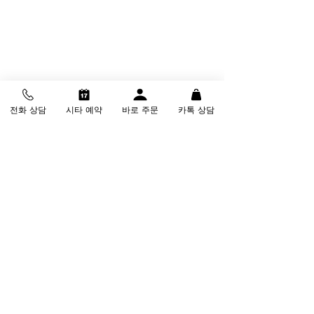
전화 상담
시타 예약
바로 주문
카톡 상담
태그:
고반발드라이버
마쓰구골프
마쓰구