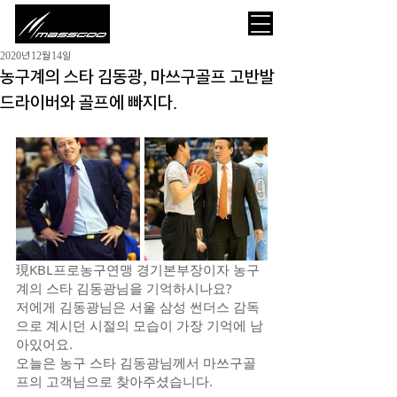
2020년 12월 14일
농구계의 스타 김동광, 마쓰구골프 고반발
드라이버와 골프에 빠지다.
現KBL프로농구연맹 경기본부장이자 농구
계의 스타 김동광님을 기억하시나요?
저에게 김동광님은 서울 삼성 썬더스 감독
으로 계시던 시절의 모습이 가장 기억에 남
아있어요.
오늘은 농구 스타 김동광님께서 마쓰구골
프의 고객님으로 찾아주셨습니다.