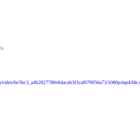
/s
.com/video/be5bc3_a4b2827780e84acab3f3caf079056a73/1080p/mp4/file