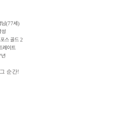
생님(77세)
달성
포스 골드 2
스트레이트
 7년
 그 순간!