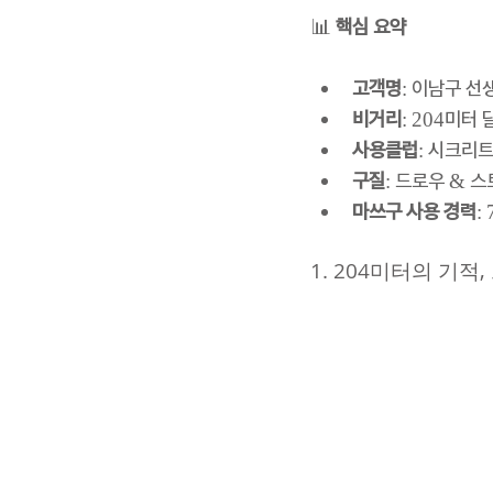
📊 
핵심 요약
고객명
: 이남구 선
비거리
: 204미터 
사용클럽
: 시크리트
구질
: 드로우 & 
마쓰구 사용 경력
:
1. 204미터의 기적,