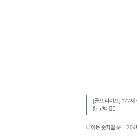
[골프 라이프] "77세
한 고백 🏌️‍♂️
나이는 숫자일 뿐... 