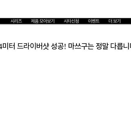
시리즈
제품 모아보기
시타신청
이벤트
더 보기
204미터 드라이버샷 성공! 마쓰구는 정말 다릅니